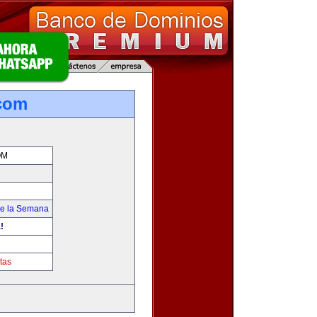
com
OM
de la Semana
!
tas