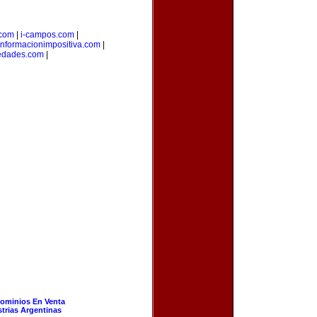
.com
|
i-campos.com
|
informacionimpositiva.com
|
iedades.com
|
ominios En Venta
strias Argentinas