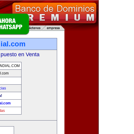
ial.com
 puesto en Venta
NDIAL.COM
l.com
cias
a!
al.com
tas