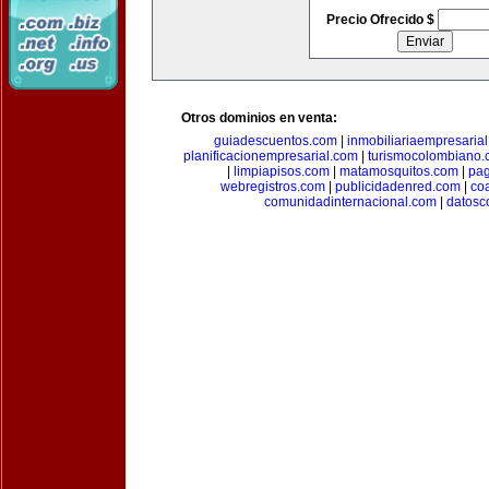
Precio Ofrecido $
Otros dominios en venta:
guiadescuentos.com
|
inmobiliariaempresaria
planificacionempresarial.com
|
turismocolombiano
|
limpiapisos.com
|
matamosquitos.com
|
pag
webregistros.com
|
publicidadenred.com
|
co
comunidadinternacional.com
|
datosc