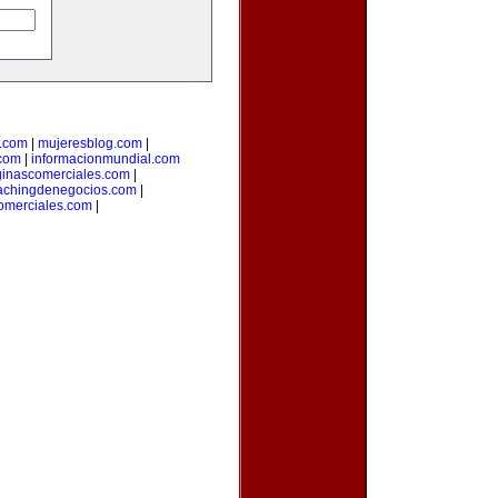
l.com
|
mujeresblog.com
|
.com
|
informacionmundial.com
inascomerciales.com
|
achingdenegocios.com
|
omerciales.com
|