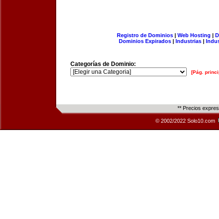
Registro de Dominios
|
Web Hosting
|
D
Dominios Expirados
|
Industrias
|
Indu
Categorías de Dominio:
[Pág. princi
** Precios expre
© 2002/2022 Solo10.com