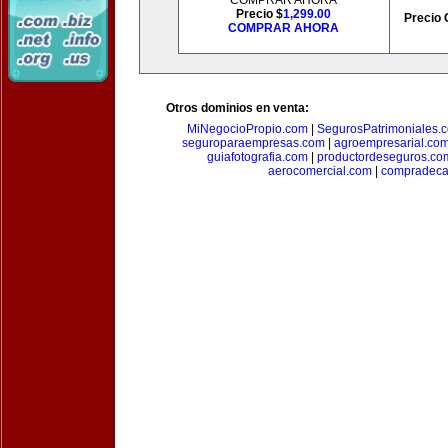
COMPRAR AHORA
Precio $
1,299.00
Precio 
COMPRAR AHORA
Otros dominios en venta:
MiNegocioPropio.com
|
SegurosPatrimoniales.
seguroparaempresas.com
|
agroempresarial.co
guiafotografia.com
|
productordeseguros.co
aerocomercial.com
|
compradec