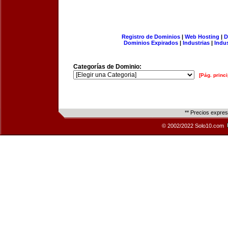
Registro de Dominios
|
Web Hosting
|
D
Dominios Expirados
|
Industrias
|
Indu
Categorías de Dominio:
[Pág. princi
** Precios expre
© 2002/2022 Solo10.com