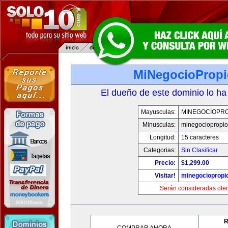
MiNegocioProp
El dueño de este dominio lo ha
Mayusculas:
MINEGOCIOPRO
Minusculas:
minegociopropi
Longitud:
15 caracteres
Categorias:
Sin Clasificar
Precio:
$1,299.00
Visitar!
minegociopropi
Serán consideradas ofer
R