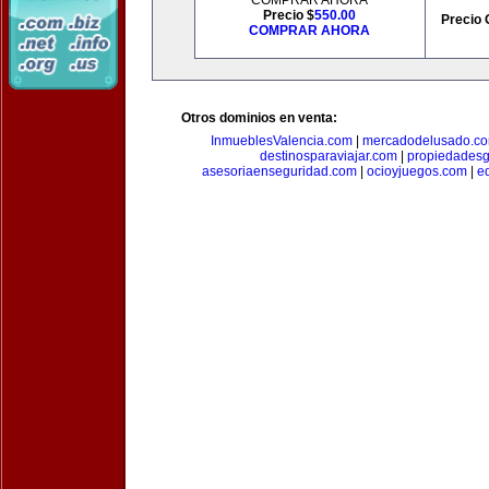
COMPRAR AHORA
Precio $
550.00
Precio 
COMPRAR AHORA
Otros dominios en venta:
InmueblesValencia.com
|
mercadodelusado.c
destinosparaviajar.com
|
propiedadesg
asesoriaenseguridad.com
|
ocioyjuegos.com
|
e