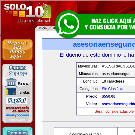
asesoriaenseguri
El dueño de este dominio lo ha
Mayusculas:
ASESORIAENSEG
Minusculas:
asesoriaensegurid
Longitud:
19 caracteres
Categorias:
Sin Clasificar
Precio:
$550.00
Visitar!
asesoriaenseguri
Serán consideradas ofer
R