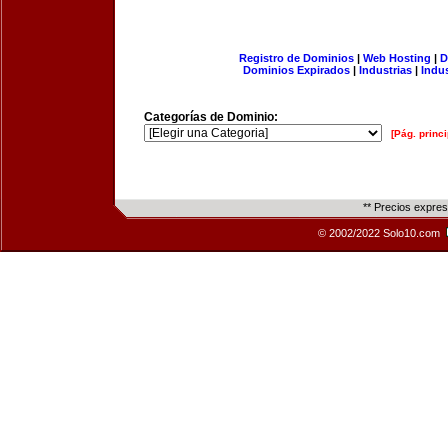
Registro de Dominios
|
Web Hosting
|
D
Dominios Expirados
|
Industrias
|
Indu
Categorías de Dominio:
[Pág. princi
** Precios expre
© 2002/2022 Solo10.com