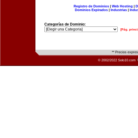
Registro de Dominios
|
Web Hosting
|
D
Dominios Expirados
|
Industrias
|
Indu
Categorías de Dominio:
[Pág. princi
** Precios expre
© 2002/2022 Solo10.com