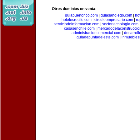
Otros dominios en venta:
guiapuertorico.com
|
guiasandiego.com
|
ho
hotelesrecife.com
|
circuloempresario.com
|
re
serviciodeinformacion.com
|
sectortecnologia.com
casasenchile.com
|
mercadodelaconstruccio
administracioncomercial.com
|
desarrol
guiadepuntadeleste.com
|
inmuebles