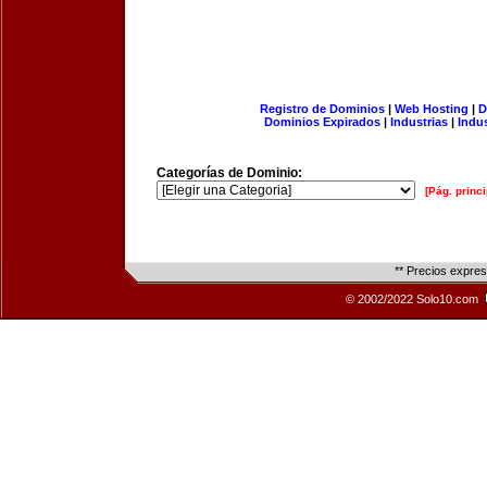
Registro de Dominios
|
Web Hosting
|
D
Dominios Expirados
|
Industrias
|
Indu
Categorías de Dominio:
[Pág. princi
** Precios expre
© 2002/2022 Solo10.com