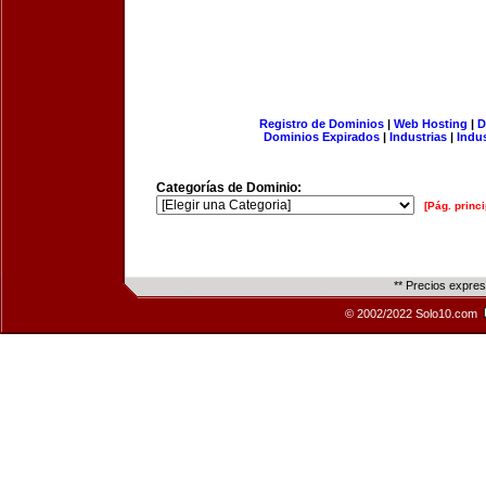
Registro de Dominios
|
Web Hosting
|
D
Dominios Expirados
|
Industrias
|
Indu
Categorías de Dominio:
[Pág. princi
** Precios expre
© 2002/2022 Solo10.com