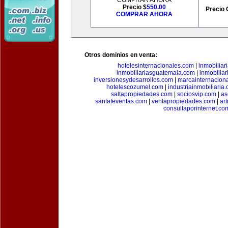
COMPRAR AHORA
Precio $
550.00
Precio 
COMPRAR AHORA
Otros dominios en venta:
hotelesinternacionales.com
|
inmobiliar
inmobiliariasguatemala.com
|
inmobiliar
inversionesydesarrollos.com
|
marcainternacion
hotelescozumel.com
|
industriainmobiliaria
saltapropiedades.com
|
sociosvip.com
|
as
santafeventas.com
|
ventapropiedades.com
|
ar
consultaporinternet.co