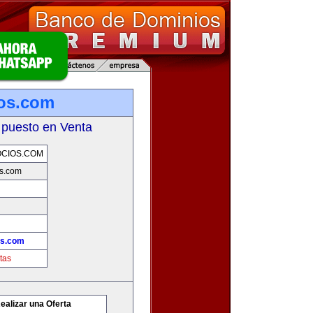
os.com
 puesto en Venta
CIOS.COM
s.com
os.com
tas
ealizar una Oferta