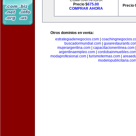
COMPRAR AHORA
Precio $
675.00
Precio 
COMPRAR AHORA
Otros dominios en venta:
estrategiadenegocios.com
|
coachingnegocios.
buscadormundial.com
|
guiarestaurants.co
mujerargentina.com
|
capacitacionenlinea.com
argentinaempleo.com
|
cordobainmuebles.co
modaprofesional.com
|
turismotermas.com
|
areaedu
modelopublicitaria.co