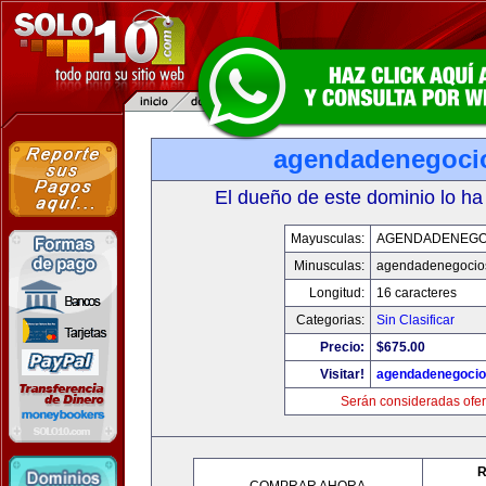
agendadenegoci
El dueño de este dominio lo ha
Mayusculas:
AGENDADENEGO
Minusculas:
agendadenegocio
Longitud:
16 caracteres
Categorias:
Sin Clasificar
Precio:
$675.00
Visitar!
agendadenegoci
Serán consideradas ofer
R