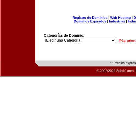
Registro de Dominios
|
Web Hosting
|
D
Dominios Expirados
|
Industrias
|
Indu
Categorías de Dominio:
[Pág. princi
** Precios expre
© 2002/2022 Solo10.com