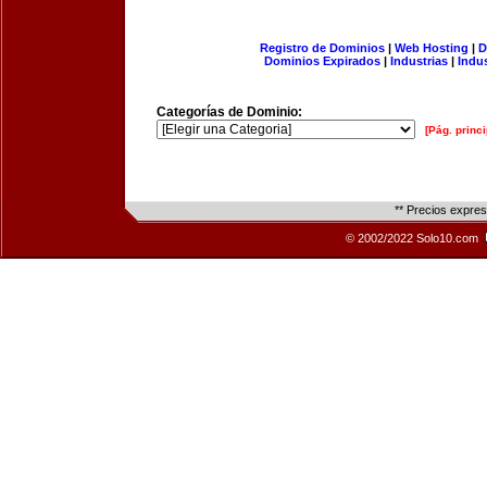
Registro de Dominios
|
Web Hosting
|
D
Dominios Expirados
|
Industrias
|
Indu
Categorías de Dominio:
[Pág. princi
** Precios expre
© 2002/2022 Solo10.com