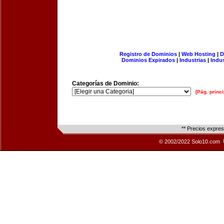
Registro de Dominios
|
Web Hosting
|
D
Dominios Expirados
|
Industrias
|
Indu
Categorías de Dominio:
[Pág. princi
** Precios expre
© 2002/2022 Solo10.com