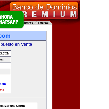
.com
 puesto en Venta
S.COM
com
.com
tas
ealizar una Oferta