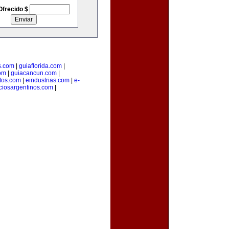
Ofrecido $
s.com
|
guiaflorida.com
|
com
|
guiacancun.com
|
tos.com
|
eindustrias.com
|
e-
ciosargentinos.com
|